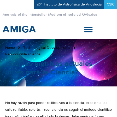
Instituto de Astrofísica de Andalucía
CSIC
Analysis of the interstellar Medium of Isolated GAlaxies
AMIGA
Home
Technological Developments
Reproducible science
¿Son las métricas actuales
útiles para la Ciencia?
No hay razón para poner calificativos a la ciencia, excelente, de
calidad, fiable, abierta. hacer ciencia es seguir el método científico
(por definición) y con ello todo lo demás debe venir de forma